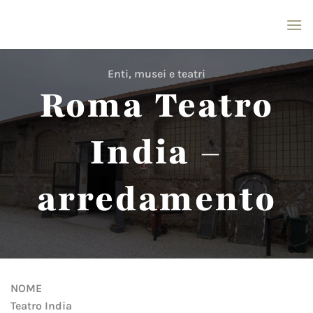
Salta
ai
contenuti
Enti, musei e teatri
Roma Teatro
India –
arredamento
NOME
Teatro India