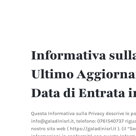
Salta
ai
contenuti
Informativa sull
Ultimo Aggiorna
Data di Entrata
Questa Informativa sulla Privacy descrive le pol
info@galadinisrl.it, telefono: 0761540737 rigua
nostro sito web ( https://galadinisrl.it ). (il “