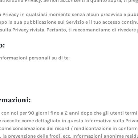
iva sulla Privacy. Se non acconsenti a quanto sopra, ti pregh
Privacy in qualsiasi momento senza alcun preavviso e pubbli
dopo la sua pubblicazione sul Servizio e il tuo accesso contin
 sulla Privacy rivista. Pertanto, ti raccomandiamo di rivede
o:
formazioni personali su di te:
rmazioni:
con noi per 90 giorni fino a 2 anni dopo che gli utenti termi
ate raccolte come dettagliato in questa Informativa sulla Priv
come conservazione dei record / rendicontazione in conformit
li, la prevenzione delle frodi, ecc. Informazioni anonime resi