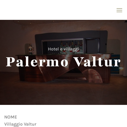
Salta
ai
contenuti
Hotel e villaggi
Palermo Valtur
NOME
Villaggio Valtur